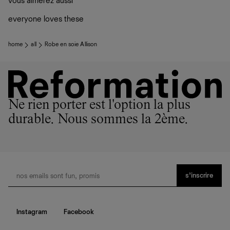
vous aimerez aussi
plutôt sur d’autres personnes
La circularité chez Ref
everyone loves these
En savoir plus
sur le développement durable chez Ref
home
all
Robe en soie Allison
Ne rien porter est l'option la plus
durable. Nous sommes la 2ème.
s’inscrire
Instagram
Facebook