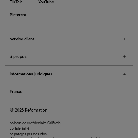
TikTok
YouTube
Pinterest
service client
f.a.q.
à propos
contactez-nous
guide des tailles
à propos de Ref
e-cartes cadeaux
informations juridiques
boutiques
retours et échanges
investisseurs
confidentialité
rechercher une commande
nous rejoindre
France
plan du site
se connecter
programme d'affiliation
accessibilité
© 2026 Reformation
politique de confidentialité Californie
confidentialité
ne partagez pas mes infos