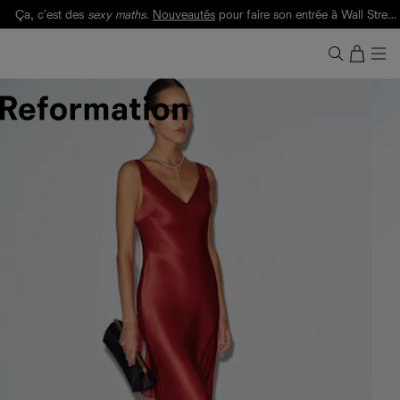
Ça, c'est des
sexy maths
.
Nouveautés
pour faire son entrée à Wall Street.
Notre Bilan Responsable 2025 est ici.
Lisez-le
.