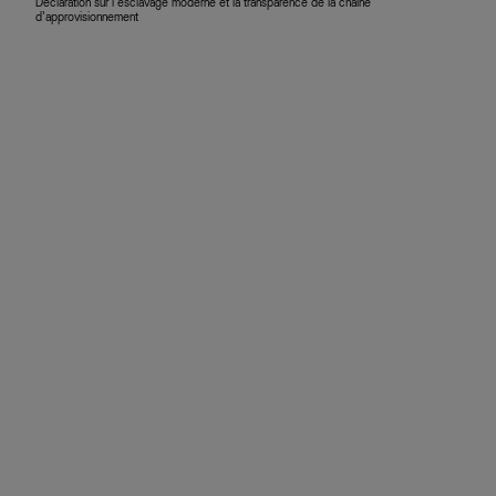
Déclaration sur l’esclavage moderne et la transparence de la chaîne
d’approvisionnement