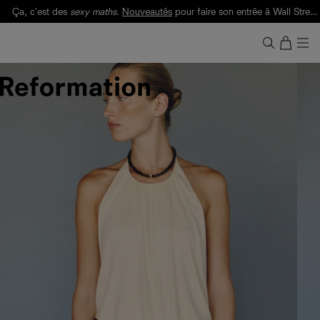
Ça, c'est des
sexy maths
.
Nouveautés
pour faire son entrée à Wall Street.
Notre Bilan Responsable 2025 est ici.
Lisez-le
.