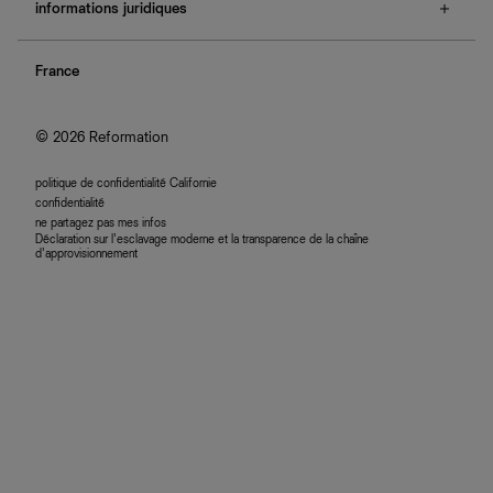
e-cartes cadeaux
informations juridiques
boutiques
retours et échanges
investisseurs
confidentialité
rechercher une commande
nous rejoindre
France
plan du site
se connecter
programme d'affiliation
accessibilité
© 2026 Reformation
politique de confidentialité Californie
confidentialité
ne partagez pas mes infos
Déclaration sur l’esclavage moderne et la transparence de la chaîne
d’approvisionnement