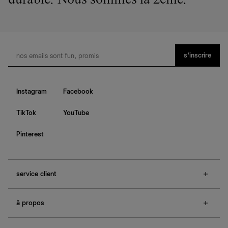
durable. Nous sommes la 2ème.
s’inscrire
Instagram
Facebook
TikTok
YouTube
Pinterest
service client
f.a.q.
à propos
contactez-nous
guide des tailles
à propos de Ref