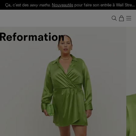
Ça, c'est des
sexy maths
.
Nouveautés
pour faire son entrée à Wall Street.
Notre Bilan Responsable 2025 est ici.
Lisez-le
.