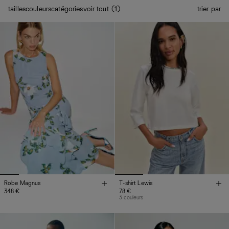
tailles
couleurs
catégories
voir tout (1)
trier par
Robe Magnus
T-shirt Lewis
348 €
78 €
3 couleurs