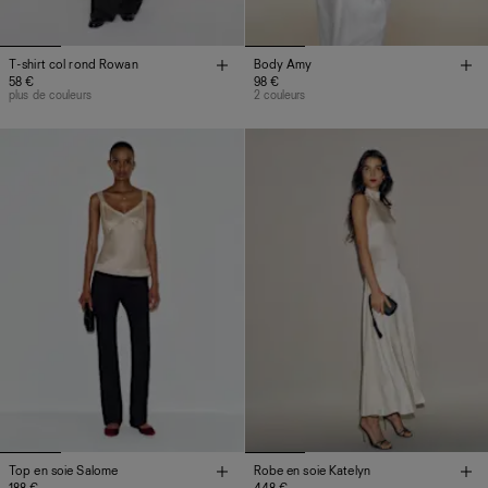
T-shirt col rond Rowan
Body Amy
58 €
98 €
plus de couleurs
2 couleurs
Top en soie Salome
Robe en soie Katelyn