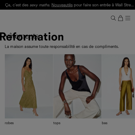
Livraison gratuite. Frais de douane et taxes inclus.
Ça, c'est des
sexy maths
.
Nouveautés
pour faire son entrée à Wall Street.
Notre Bilan Responsable 2025 est ici.
Lisez-le
.
vêtements
La maison assume toute responsabilité en cas de compliments.
robes
tops
bas