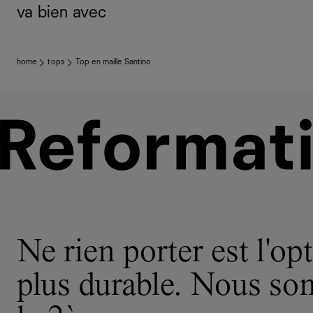
va bien avec
home
tops
Top en maille Santino
Ne rien porter est l'opt
plus durable. Nous s