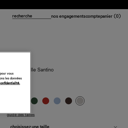
nos engagements
compte
panier (
0
)
Top en maille Santino
 pour vous
sons les données
98 €
confidentialité.
gris chiné
guide des tailles
choisissez une taille