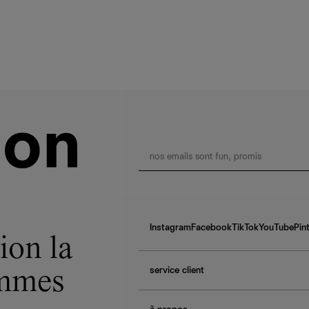
Instagram
Facebook
TikTok
YouTube
Pin
ion la
service client
ommes
f.a.q.