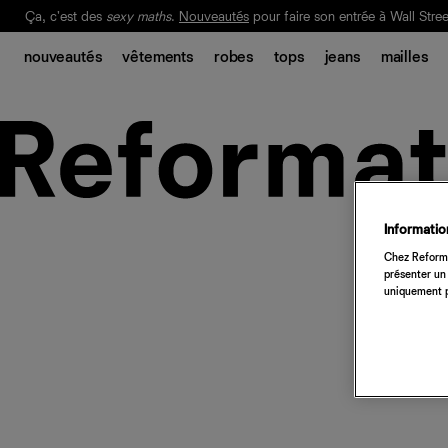
Ça, c'est des
sexy maths
.
Nouveautés
pour faire son entrée à Wall Stree
Notre Bilan Responsable 2025 est ici.
Lisez-le
.
nouveautés
vêtements
robes
tops
jeans
mailles
Information
Chez Reforma
présenter un 
uniquement p