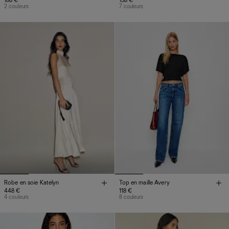
188 €
158 €
2 couleurs
7 couleurs
Robe en soie Katelyn
Top en maille Avery
448 €
118 €
4 couleurs
8 couleurs