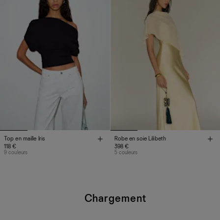
Top en maille Iris
Robe en soie Lilibeth
118 €
398 €
9 couleurs
5 couleurs
Chargement