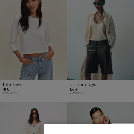
T-shirt Lewis
Top en soie Veya
78 €
158 €
3 couleurs
7 couleurs