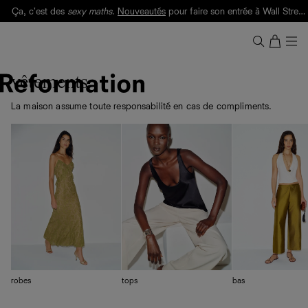
Livraison gratuite. Frais de douane et taxes inclus.
Ça, c'est des
sexy maths
.
Nouveautés
pour faire son entrée à Wall Street.
Notre Bilan Responsable 2025 est ici.
Lisez-le
.
vêtements
La maison assume toute responsabilité en cas de compliments.
robes
tops
bas