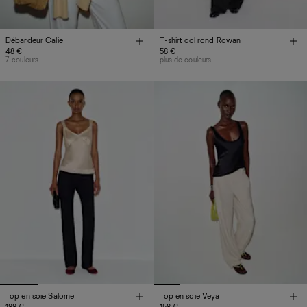
Débardeur Calie
T-shirt col rond Rowan
48 €
58 €
7 couleurs
plus de couleurs
Top en soie Salome
Top en soie Veya