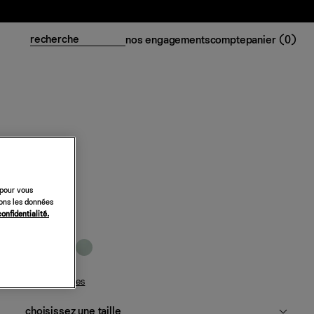
nos engagements
compte
panier (
0
)
Robe Zea
 pour vous
318 €
sons les données
confidentialité.
soprano
guide des tailles
choisissez une taille