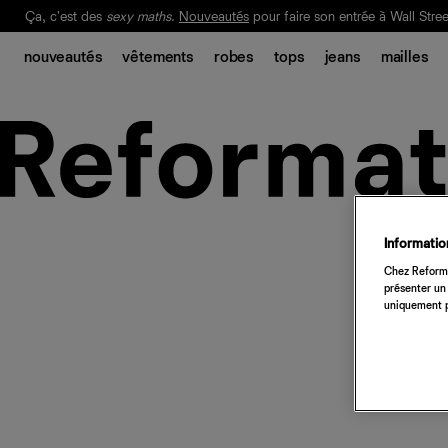
Ça, c'est des
sexy maths
.
Nouveautés
pour faire son entrée à Wall Stree
Notre Bilan Responsable 2025 est ici.
Lisez-le
.
nouveautés
vêtements
robes
tops
jeans
mailles
Information
Chez Reforma
présenter un 
uniquement p