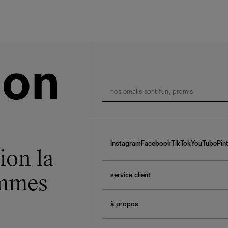
Instagram
Facebook
TikTok
YouTube
Pin
ion la
service client
ommes
f.a.q.
à propos
contactez-nous
guide des tailles
à propos de Ref