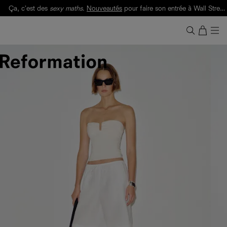
Ça, c'est des
sexy maths
.
Nouveautés
pour faire son entrée à Wall Street.
Notre Bilan Responsable 2025 est ici.
Lisez-le
.