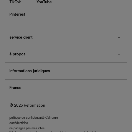
TikTok
YouTube
Pinterest
service client
f.a.q.
à propos
contactez-nous
guide des tailles
à propos de Ref
e-cartes cadeaux
informations juridiques
boutiques
retours et échanges
investisseurs
confidentialité
rechercher une commande
nous rejoindre
France
plan du site
se connecter
programme d'affiliation
accessibilité
© 2026 Reformation
politique de confidentialité Californie
confidentialité
ne partagez pas mes infos