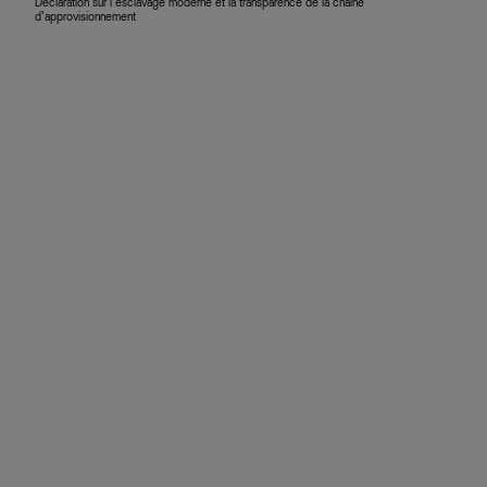
Déclaration sur l’esclavage moderne et la transparence de la chaîne
d’approvisionnement