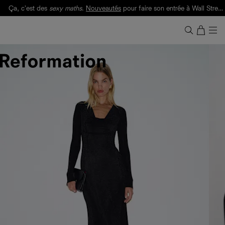
Ça, c'est des
sexy maths
.
Nouveautés
pour faire son entrée à Wall Street.
Notre Bilan Responsable 2025 est ici.
Lisez-le
.