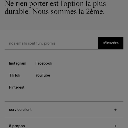
nous privilégions le bien-être des équipes et la réduction
Ne rien porter est l'option la plus
de notre empreinte environnementale.
durable. Nous sommes la 2ème.
s’inscrire
Instagram
Facebook
TikTok
YouTube
Pinterest
service client
f.a.q.
à propos
contactez-nous