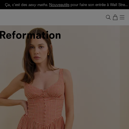
Ça, c'est des
sexy maths
.
Nouveautés
pour faire son entrée à Wall Street.
Notre Bilan Responsable 2025 est ici.
Lisez-le
.