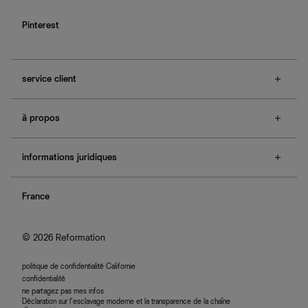
Pinterest
service client
f.a.q.
à propos
contactez-nous
guide des tailles
à propos de Ref
e-cartes cadeaux
informations juridiques
boutiques
retours et échanges
investisseurs
confidentialité
rechercher une commande
nous rejoindre
France
plan du site
se connecter
programme d'affiliation
accessibilité
© 2026 Reformation
politique de confidentialité Californie
confidentialité
ne partagez pas mes infos
Déclaration sur l’esclavage moderne et la transparence de la chaîne