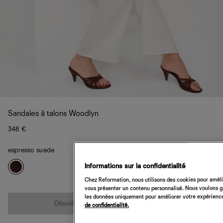
Sandales à talons Woodlyn
348 €
espresso suede
Informations sur la confidentialité
Chez Reformation, nous utilisons des cookies pour amélio
vous présenter un contenu personnalisé. Nous voulons gar
Quantité
les données uniquement pour améliorer votre expérience 
Désolé, cet article n’est pas disponible
de confidentialité.