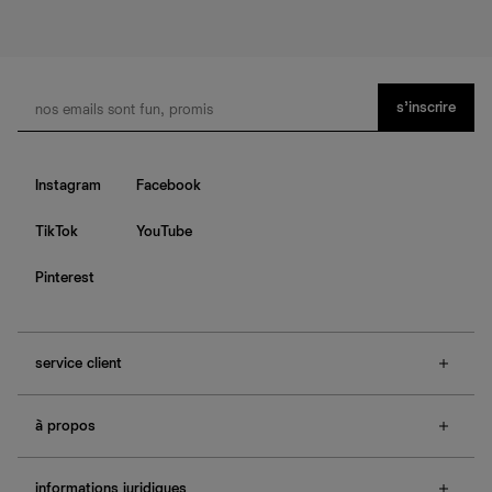
s’inscrire
Instagram
Facebook
TikTok
YouTube
Pinterest
service client
f.a.q.
à propos
contactez-nous
guide des tailles
à propos de Ref
e-cartes cadeaux
informations juridiques