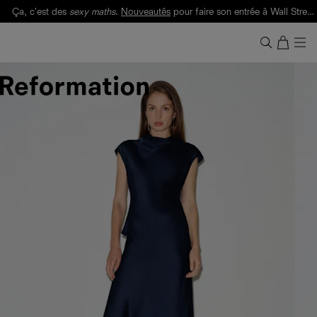
Ça, c'est des
sexy maths
.
Nouveautés
pour faire son entrée à Wall Street.
Notre Bilan Responsable 2025 est ici.
Lisez-le
.