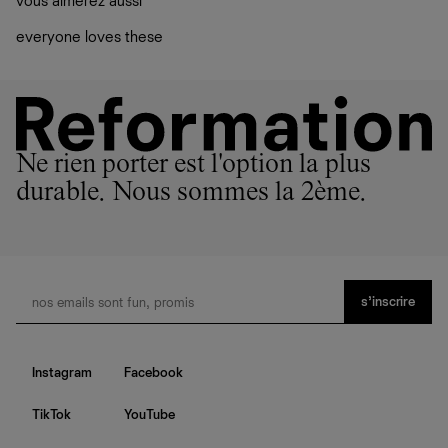
vous aimerez aussi
plutôt sur d’autres personnes
La circularité chez Ref
everyone loves these
En savoir plus
sur le développement durable chez Ref
Ne rien porter est l'option la plus
durable. Nous sommes la 2ème.
s’inscrire
Instagram
Facebook
TikTok
YouTube