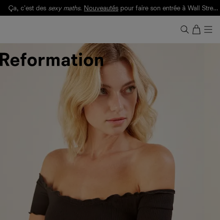
Ça, c'est des
sexy maths
.
Nouveautés
pour faire son entrée à Wall Street.
Notre Bilan Responsable 2025 est ici.
Lisez-le
.