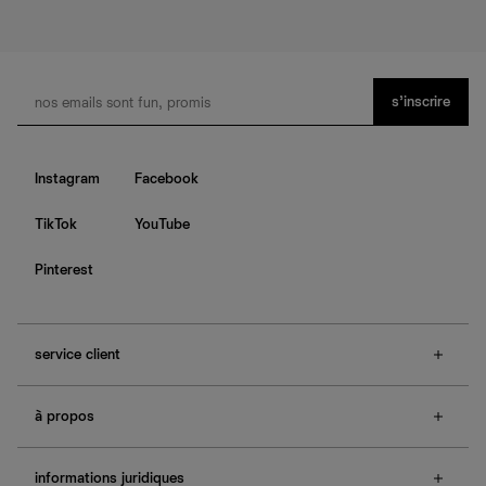
s’inscrire
Instagram
Facebook
TikTok
YouTube
Pinterest
service client
f.a.q.
à propos
contactez-nous
guide des tailles
à propos de Ref
e-cartes cadeaux
informations juridiques
boutiques