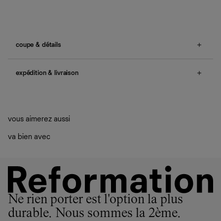
coupe & détails
ruffled hem.
expédition & livraison
Une question sur la taille ou la coupe ? Consultez notre
guide des tailles
.
Livraison offerte
Frais de douane et taxes inclus
Livraison estimée : 2 à 7 jours ouvrés
vous aimerez aussi
va bien avec
Ne rien porter est l'option la plus
durable. Nous sommes la 2ème.