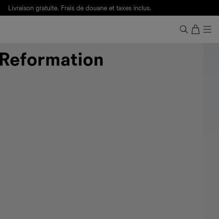
Livraison gratuite. Frais de douane et taxes inclus.
Ça, c'est des
sexy maths
.
Nouveautés
pour faire son entrée à Wall Street.
Notre Bilan Responsable 2025 est ici.
Lisez-le
.