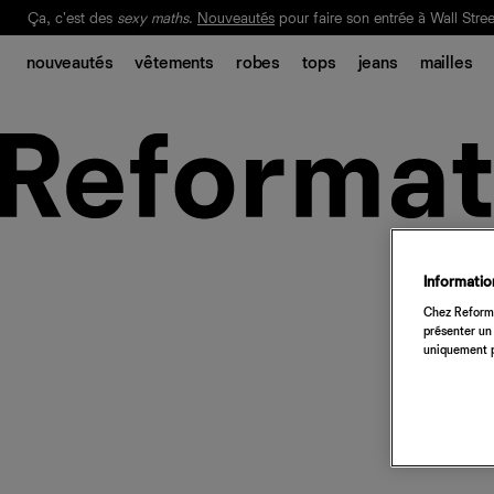
Ça, c'est des
sexy maths
.
Nouveautés
pour faire son entrée à Wall Stree
Notre Bilan Responsable 2025 est ici.
Lisez-le
.
nouveautés
vêtements
robes
tops
jeans
mailles
Information
Chez Reforma
présenter un 
uniquement p