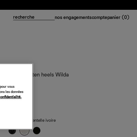
nos engagements
compte
panier (
0
)
Mules à kitten heels Wilda
398 €
 pour vous
sons les données
confidentialité.
classiques
de saison
— dentelle ivoire