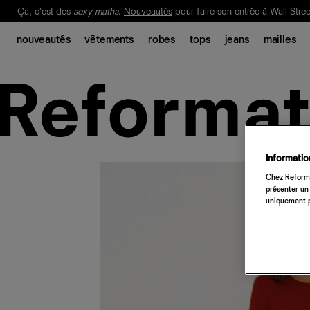
Ça, c'est des
sexy maths
.
Nouveautés
pour faire son entrée à Wall Stree
Notre Bilan Responsable 2025 est ici.
Lisez-le
.
nouveautés
vêtements
robes
tops
jeans
mailles
Information
Chez Reforma
présenter un 
uniquement p