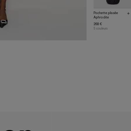
Pochette plissée
Aphrodite
268 €
5 couleurs