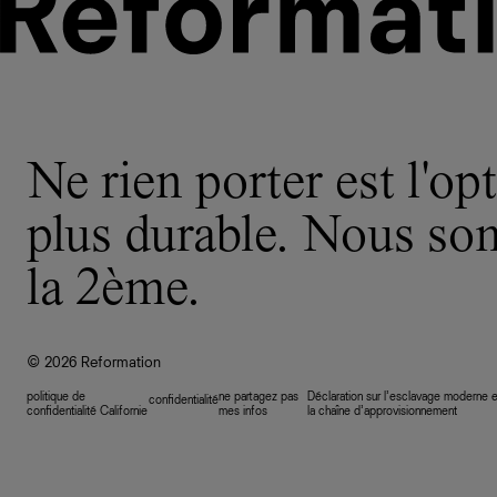
Ne rien porter est l'opt
plus durable. Nous s
la 2ème.
© 2026 Reformation
politique de
ne partagez pas
Déclaration sur l’esclavage moderne e
confidentialité
confidentialité Californie
mes infos
la chaîne d’approvisionnement