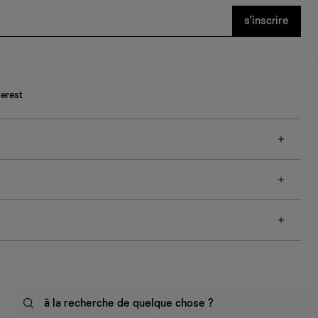
s’inscrire
terest
à la recherche de quelque chose ?