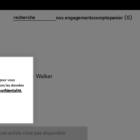
nos engagements
compte
panier (
0
)
 en cachemire Walker
 pour vous
sons les données
confidentialité.
cet article n’est pas disponible