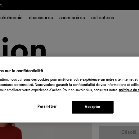
t.
cérémonie
chaussures
accessoires
collections
s sur la confidentialité
Robe ras-du-cou
tion, nous utilisons des cookies pour améliorer votre expérience sur notre site internet et
contenu personnalisé. Nous voulons garantir la confidentialité de vos informations et utili
398 €
our améliorer votre expérience d'achat. Pour en savoir plus, consultez notre
politique de 
pourpre
Paramétrer
Accepter
Quantité
Désolé, 