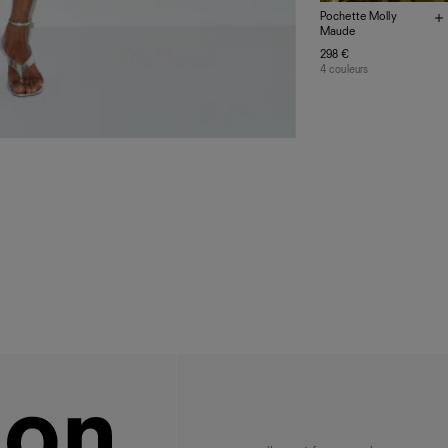
Pochette Molly
Maude
298 €
4 couleurs