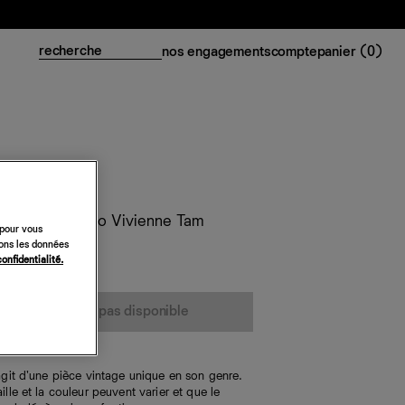
nos engagements
compte
panier (
0
)
biscus Valentino Vivienne Tam
 pour vous
sons les données
confidentialité.
cet article n’est pas disponible
s'agit d'une pièce vintage unique en son genre.
aille et la couleur peuvent varier et que le