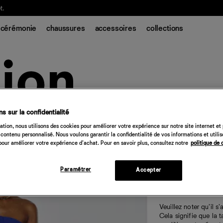
t.
cérémonie
chaussures
accessoires
collections
s sur la confidentialité
Robe vintage Hi
tion, nous utilisons des cookies pour améliorer votre expérience sur notre site internet et
contenu personnalisé. Nous voulons garantir la confidentialité de vos informations et utili
748 €
our améliorer votre expérience d'achat. Pour en savoir plus, consultez notre
politique de 
Quantité
Paramétrer
Accepter
Désolé, 
Veuillez noter qu'il 
Cela signifie que la t