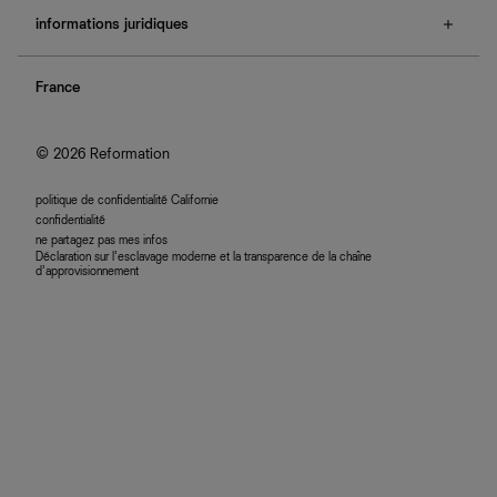
à propos de Ref
e-cartes cadeaux
informations juridiques
boutiques
retours et échanges
investisseurs
confidentialité
rechercher une commande
nous rejoindre
France
plan du site
se connecter
programme d'affiliation
accessibilité
© 2026 Reformation
politique de confidentialité Californie
confidentialité
ne partagez pas mes infos
Déclaration sur l’esclavage moderne et la transparence de la chaîne
d’approvisionnement