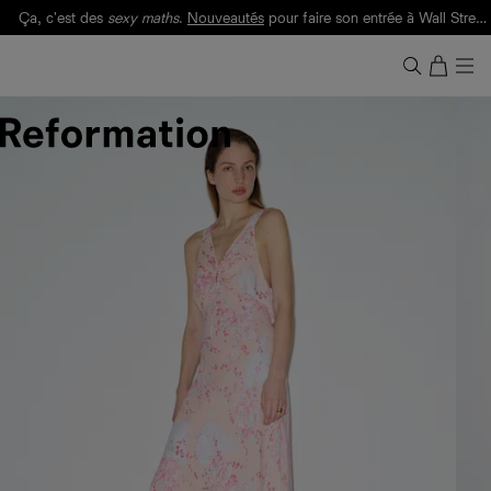
Ça, c'est des
sexy maths
.
Nouveautés
pour faire son entrée à Wall Street.
Notre Bilan Responsable 2025 est ici.
Lisez-le
.