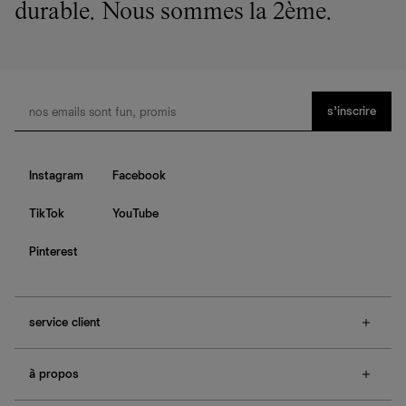
durable. Nous sommes la 2ème.
s’inscrire
Instagram
Facebook
TikTok
YouTube
Pinterest
service client
f.a.q.
à propos
contactez-nous
guide des tailles