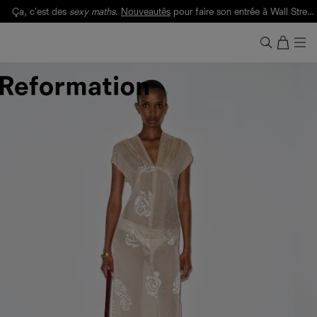
Ça, c'est des
sexy maths
.
Nouveautés
pour faire son entrée à Wall Street.
Notre Bilan Responsable 2025 est ici.
Lisez-le
.