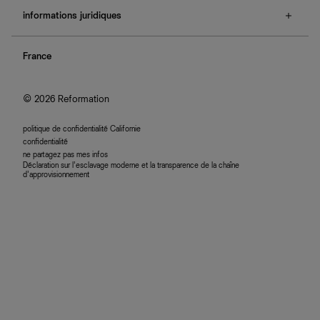
à propos de Ref
e-cartes cadeaux
informations juridiques
boutiques
retours et échanges
investisseurs
confidentialité
rechercher une commande
nous rejoindre
France
plan du site
se connecter
programme d'affiliation
accessibilité
© 2026 Reformation
politique de confidentialité Californie
confidentialité
ne partagez pas mes infos
Déclaration sur l’esclavage moderne et la transparence de la chaîne
d’approvisionnement