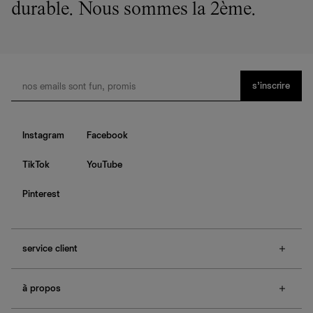
durable. Nous sommes la 2ème.
s’inscrire
Instagram
Facebook
TikTok
YouTube
Pinterest
service client
f.a.q.
à propos
contactez-nous
guide des tailles