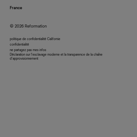
investisseurs
confidentialité
rechercher une commande
nous rejoindre
France
plan du site
se connecter
programme d'affiliation
accessibilité
© 2026 Reformation
politique de confidentialité Californie
confidentialité
ne partagez pas mes infos
Déclaration sur l’esclavage moderne et la transparence de la chaîne
d’approvisionnement