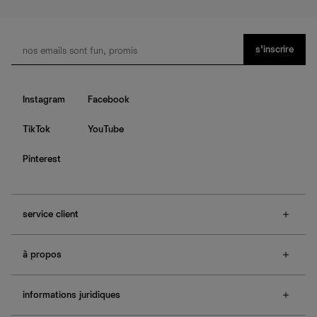
s’inscrire
Instagram
Facebook
TikTok
YouTube
Pinterest
service client
f.a.q.
à propos
contactez-nous
guide des tailles
à propos de Ref
e-cartes cadeaux
informations juridiques
boutiques
retours et échanges