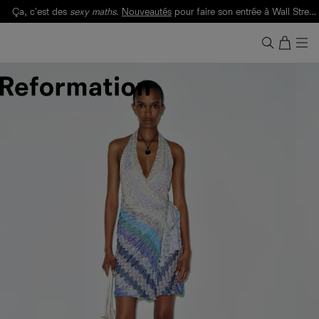
Ça, c'est des
sexy maths
.
Nouveautés
pour faire son entrée à Wall Street.
Notre Bilan Responsable 2025 est ici.
Lisez-le
.