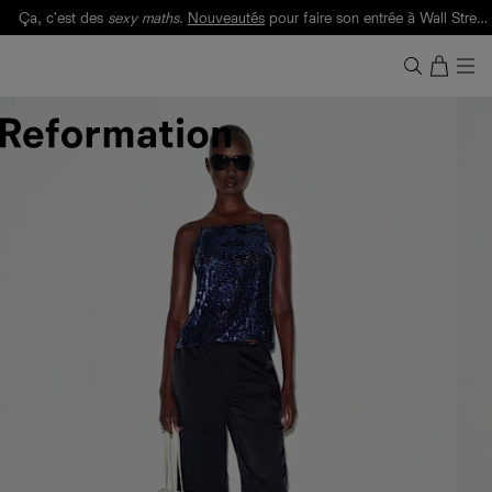
Ça, c'est des
sexy maths
.
Nouveautés
pour faire son entrée à Wall Street.
Notre Bilan Responsable 2025 est ici.
Lisez-le
.