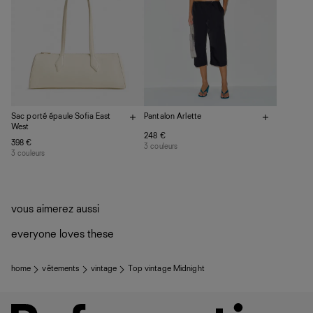
Sac porté épaule Sofia East
Pantalon Arlette
West
248 €
398 €
3 couleurs
3 couleurs
vous aimerez aussi
everyone loves these
home
vêtements
vintage
Top vintage Midnight