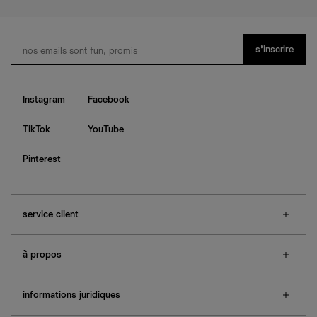
s’inscrire
Instagram
Facebook
TikTok
YouTube
Pinterest
service client
f.a.q.
à propos
contactez-nous
guide des tailles
à propos de Ref
e-cartes cadeaux
informations juridiques
boutiques
retours et échanges