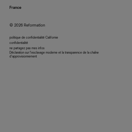
investisseurs
confidentialité
rechercher une commande
nous rejoindre
France
plan du site
se connecter
programme d'affiliation
accessibilité
© 2026 Reformation
politique de confidentialité Californie
confidentialité
ne partagez pas mes infos
Déclaration sur l’esclavage moderne et la transparence de la chaîne
d’approvisionnement