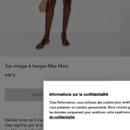
Top vintage à franges Max Mara
448 €
Quantité
Informations sur la confidentialité
Désolé, cet article n’est pas disponible
Chez Reformation, nous utilisons des cookies pour amélio
vous présenter un contenu personnalisé. Nous voulons gar
les données uniquement pour améliorer votre expérience 
de confidentialité.
Veuillez noter qu'il s'agit d'une pièce vintage unique en son genre.
Cela signifie que la taille et la couleur peuvent varier et que le