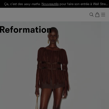
Ça, c'est des
sexy maths
.
Nouveautés
pour faire son entrée à Wall Street.
Notre Bilan Responsable 2025 est ici.
Lisez-le
.