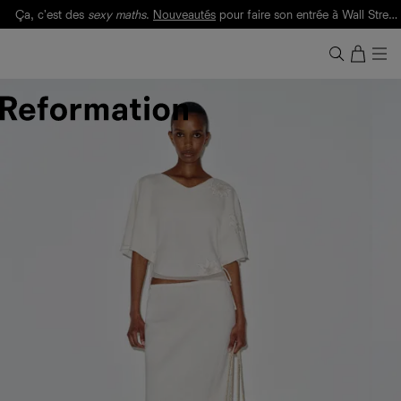
Ça, c'est des
sexy maths
.
Nouveautés
pour faire son entrée à Wall Street.
Notre Bilan Responsable 2025 est ici.
Lisez-le
.