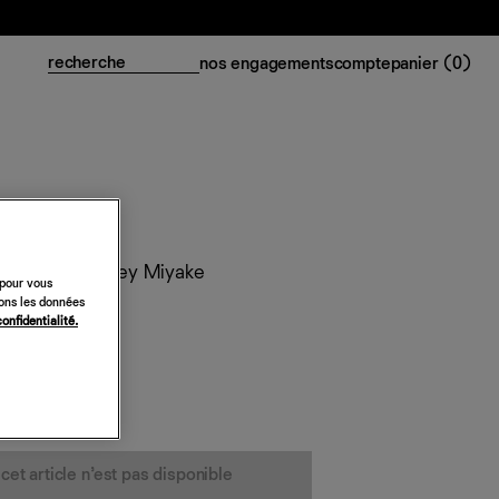
nos engagements
compte
panier (
0
)
ats Please Issey Miyake
 pour vous
sons les données
confidentialité.
cet article n’est pas disponible