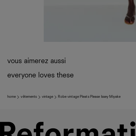
vous aimerez aussi
everyone loves these
home
vêtements
vintage
Robe vintage Pleats Please Issey Miyake