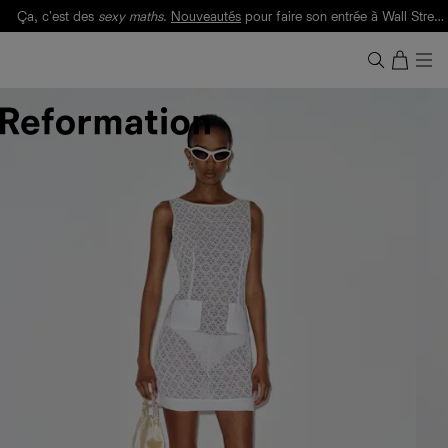
Ça, c'est des
sexy maths
.
Nouveautés
pour faire son entrée à Wall Street.
Notre Bilan Responsable 2025 est ici.
Lisez-le
.