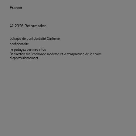
investisseurs
confidentialité
rechercher une commande
nous rejoindre
France
plan du site
se connecter
programme d'affiliation
accessibilité
© 2026 Reformation
politique de confidentialité Californie
confidentialité
ne partagez pas mes infos
Déclaration sur l’esclavage moderne et la transparence de la chaîne
d’approvisionnement