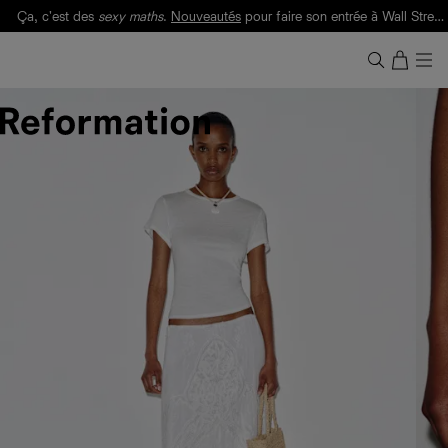
Ça, c'est des
sexy maths
.
Nouveautés
pour faire son entrée à Wall Street.
Notre Bilan Responsable 2025 est ici.
Lisez-le
.