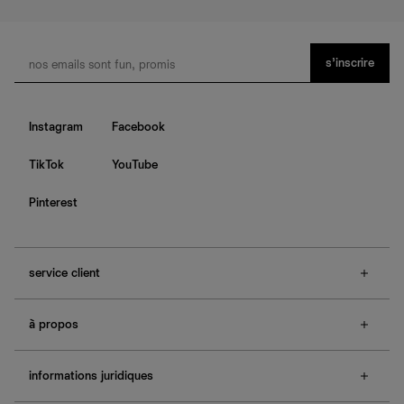
s’inscrire
Instagram
Facebook
TikTok
YouTube
Pinterest
service client
f.a.q.
à propos
contactez-nous
guide des tailles
à propos de Ref
e-cartes cadeaux
informations juridiques
boutiques
retours et échanges