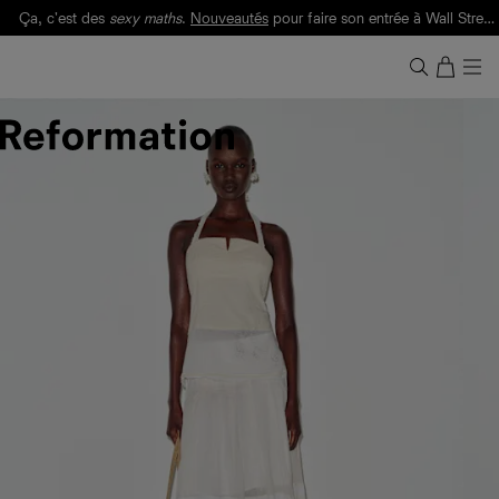
Ça, c'est des
sexy maths
.
Nouveautés
pour faire son entrée à Wall Street.
Notre Bilan Responsable 2025 est ici.
Lisez-le
.