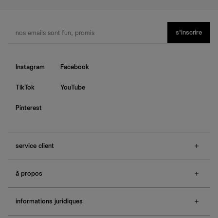
s’inscrire
Instagram
Facebook
TikTok
YouTube
Pinterest
service client
f.a.q.
à propos
contactez-nous
guide des tailles
à propos de Ref
e-cartes cadeaux
informations juridiques
boutiques
retours et échanges
investisseurs