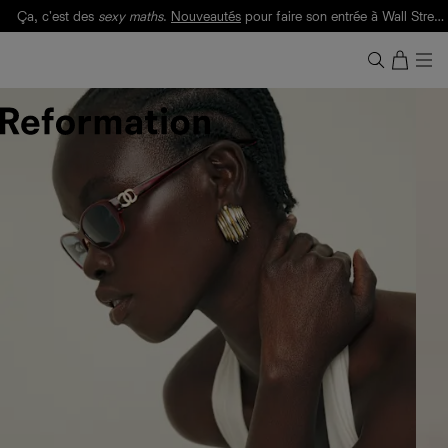
Ça, c'est des
sexy maths
.
Nouveautés
pour faire son entrée à Wall Street.
Notre Bilan Responsable 2025 est ici.
Lisez-le
.