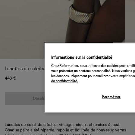
Informations sur la confidentialité
Chez Reformation, nous utilisons des cookies pour amélio
Lunettes de soleil vintage Chanel couleur bordeaux
vous présenter un contenu personnalisé. Nous voulons gar
les données uniquement pour améliorer votre expérience 
448 €
de confidentialité.
Quantité
Paramétrer
Désolé, cet article n’est pas disponible
Lunettes de soleil de créateur vintage uniques et remises à neuf.
Chaque paire a été réparée, repolie et équipée de nouveaux verres