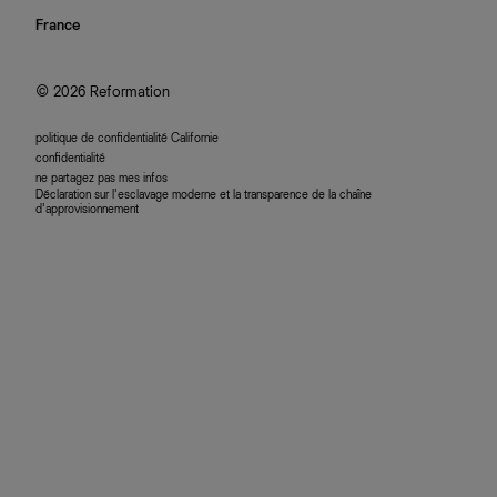
confidentialité
rechercher une commande
nous rejoindre
France
plan du site
se connecter
programme d'affiliation
accessibilité
© 2026 Reformation
politique de confidentialité Californie
confidentialité
ne partagez pas mes infos
Déclaration sur l’esclavage moderne et la transparence de la chaîne
d’approvisionnement