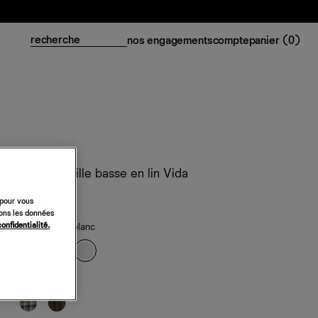
nos engagements
compte
panier (
0
)
Pantalon taille basse en lin Vida
218 €
 pour vous
sons les données
confidentialité.
classiques
— blanc
de saison