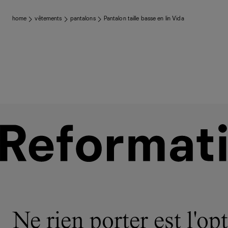
home
vêtements
pantalons
Pantalon taille basse en lin Vida
Ne rien porter est l'opt