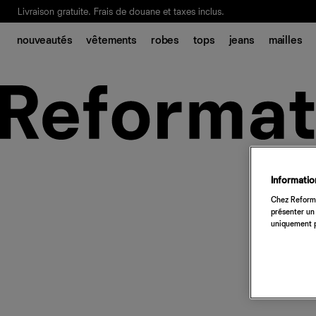
Livraison gratuite. Frais de douane et taxes inclus.
Ça, c'est des
sexy maths
.
Nouveautés
pour faire son entrée à Wall Stree
nouveautés
vêtements
robes
tops
jeans
mailles
Notre Bilan Responsable 2025 est ici.
Lisez-le
.
Information
Chez Reforma
présenter un 
uniquement p