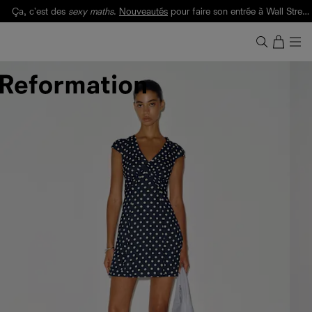
Livraison gratuite. Frais de douane et taxes inclus.
Ça, c'est des
sexy maths
.
Nouveautés
pour faire son entrée à Wall Street.
Notre Bilan Responsable 2025 est ici.
Lisez-le
.