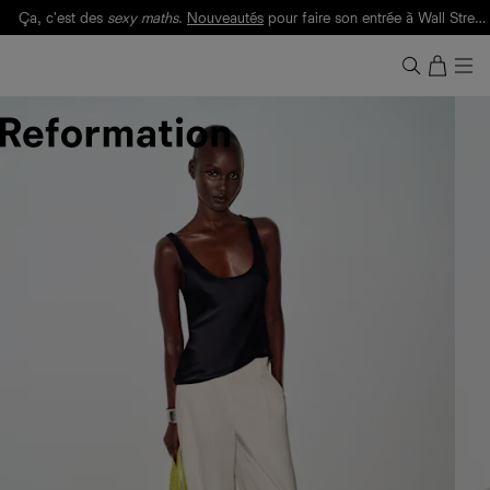
Ça, c'est des
sexy maths
.
Nouveautés
pour faire son entrée à Wall Street.
Notre Bilan Responsable 2025 est ici.
Lisez-le
.