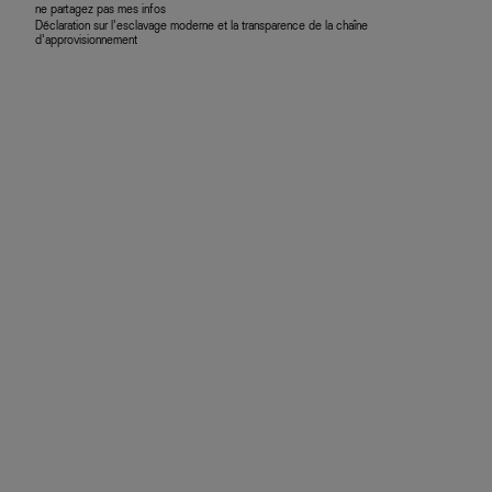
ne partagez pas mes infos
Déclaration sur l’esclavage moderne et la transparence de la chaîne
d’approvisionnement