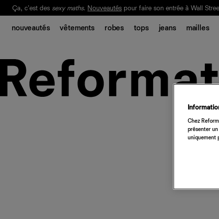
Ça, c'est des
sexy maths
.
Nouveautés
pour faire son entrée à Wall Stree
Notre Bilan Responsable 2025 est ici.
Lisez-le
.
nouveautés
vêtements
robes
tops
jeans
mailles
Information
Chez Reforma
présenter un 
uniquement p