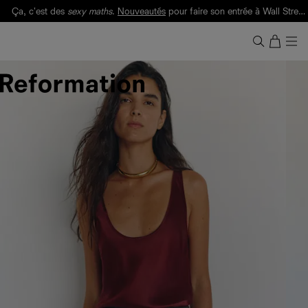
Ça, c'est des
sexy maths
.
Nouveautés
pour faire son entrée à Wall Street.
Notre Bilan Responsable 2025 est ici.
Lisez-le
.