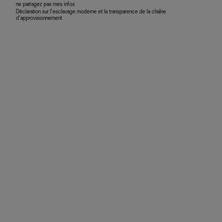
ne partagez pas mes infos
Déclaration sur l’esclavage moderne et la transparence de la chaîne
d’approvisionnement