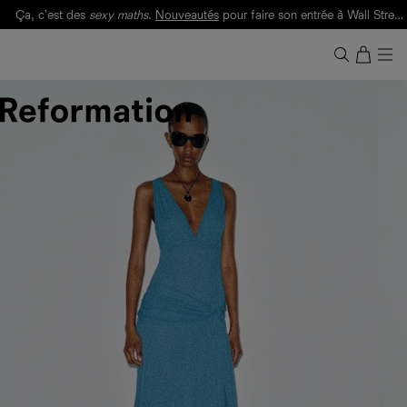
Ça, c'est des
sexy maths
.
Nouveautés
pour faire son entrée à Wall Street.
Notre Bilan Responsable 2025 est ici.
Lisez-le
.