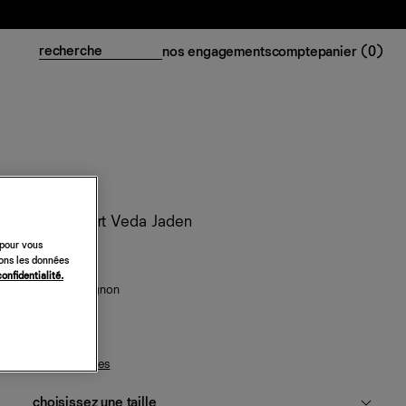
nos engagements
compte
panier (
0
)
Trench court Veda Jaden
 pour vous
748 €
sons les données
confidentialité.
daim champignon
guide des tailles
choisissez une taille