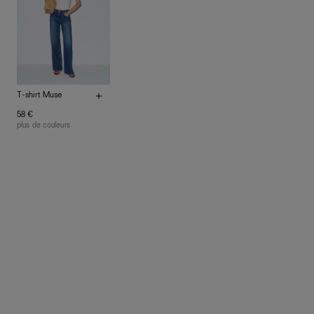
de plantes.
Fabrication responsable : Inde
Aide
Quand ils ne sont pas réalisés dans notre manufacture
de Los Angeles, nos vêtements sont confectionnés par
des ateliers partenaires qui partagent notre vision.
Ensemble, nous privilégions le bien-être des équipes et
la réduction de notre empreinte environnementale.
T-shirt Muse
58 €
plus de couleurs