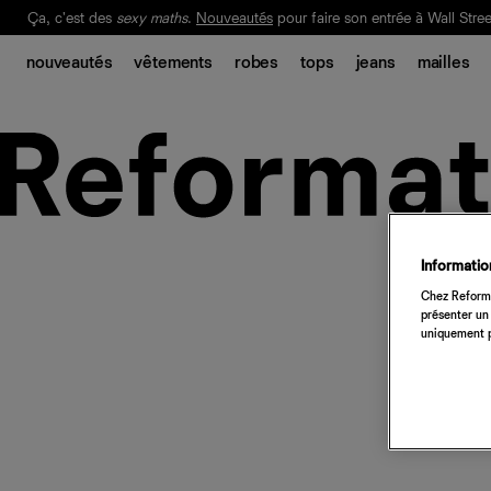
Ça, c'est des
sexy maths
.
Nouveautés
pour faire son entrée à Wall Stree
Notre Bilan Responsable 2025 est ici.
Lisez-le
.
nouveautés
vêtements
robes
tops
jeans
mailles
Information
Chez Reforma
présenter un 
uniquement p