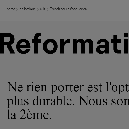
home
collections
cuir
Trench court Veda Jaden
Ne rien porter est l'opt
plus durable. Nous s
la 2ème.