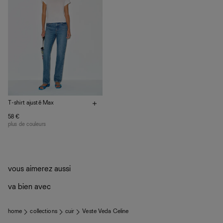
Fabrication responsable : États-Unis
Aide
Quand ils ne sont pas réalisés dans notre manufacture de
Los Angeles, nos vêtements sont confectionnés par des
ateliers partenaires qui partagent notre vision. Ensemble,
nous privilégions le bien-être des équipes et la réduction
de notre empreinte environnementale.
T-shirt ajusté Max
58 €
plus de couleurs
vous aimerez aussi
va bien avec
home
collections
cuir
Veste Veda Celine