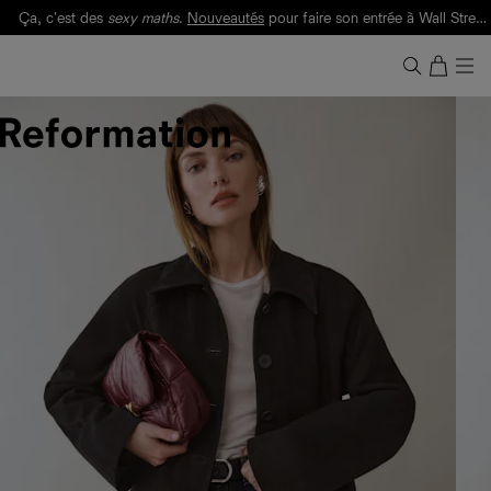
Ça, c'est des
sexy maths
.
Nouveautés
pour faire son entrée à Wall Street.
Notre Bilan Responsable 2025 est ici.
Lisez-le
.