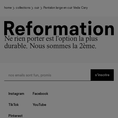
Fabrication responsable : Inde
Aide
Quand ils ne sont pas réalisés dans notre manufacture de
home
collections
cuir
Pantalon large en cuir Veda Cary
Los Angeles, nos vêtements sont confectionnés par des
ateliers partenaires qui partagent notre vision. Ensemble,
nous privilégions le bien-être des équipes et la réduction
de notre empreinte environnementale.
Ne rien porter est l'option la plus
durable. Nous sommes la 2ème.
s’inscrire
Instagram
Facebook
TikTok
YouTube
Pinterest