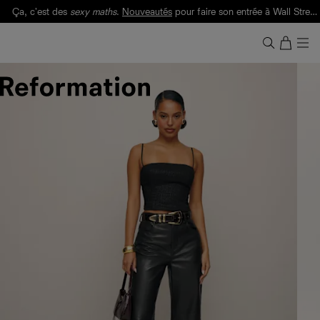
Ça, c'est des
sexy maths
.
Nouveautés
pour faire son entrée à Wall Street.
Notre Bilan Responsable 2025 est ici.
Lisez-le
.