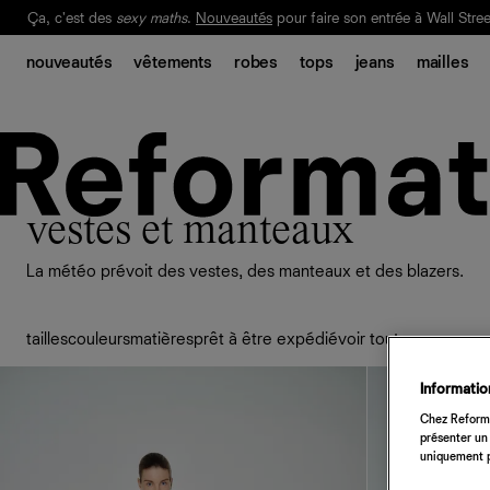
Livraison gratuite. Frais de douane et taxes inclus.
Ça, c'est des
sexy maths
.
Nouveautés
pour faire son entrée à Wall Stree
nouveautés
vêtements
robes
tops
jeans
mailles
Notre Bilan Responsable 2025 est ici.
Lisez-le
.
vestes et manteaux
La météo prévoit des vestes, des manteaux et des blazers.
tailles
couleurs
matières
prêt à être expédié
voir tout
Information
Chez Reforma
présenter un 
uniquement p