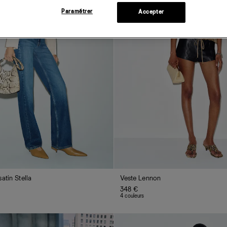
Paramétrer
Accepter
atin Stella
Veste Lennon
348 €
4 couleurs