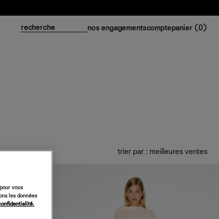
nos engagements
compte
panier (
0
)
trier par : meilleures ventes
 pour vous
sons les données
confidentialité.