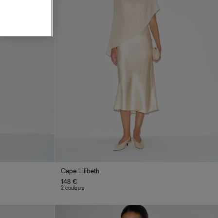
Cape Lilibeth
148 €
2 couleurs