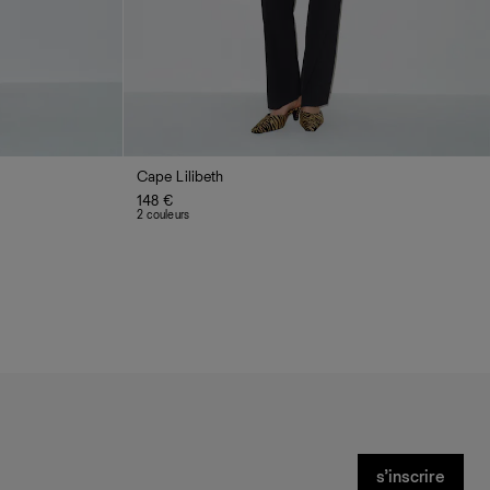
Cape Lilibeth
148 €
2 couleurs
s’inscrire