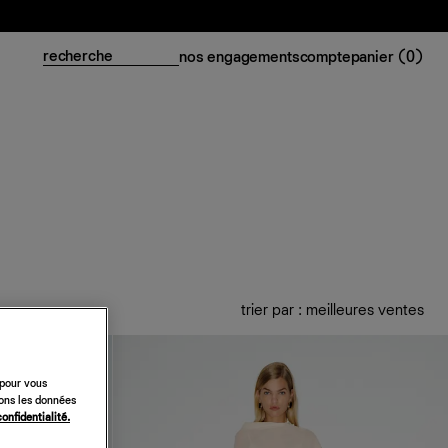
nos engagements
compte
panier (
0
)
trier par : meilleures ventes
 pour vous
sons les données
confidentialité.