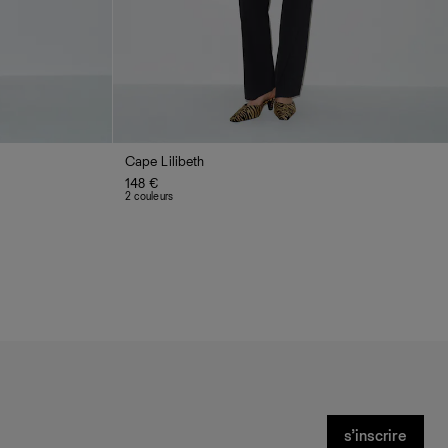
Cape Lilibeth
148 €
2 couleurs
s’inscrire