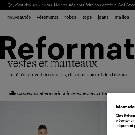
Livraison gratuite. Frais de douane et taxes inclus.
Ça, c'est des
sexy maths
.
Nouveautés
pour faire son entrée à Wall Stree
nouveautés
vêtements
robes
tops
jeans
mailles
Notre Bilan Responsable 2025 est ici.
Lisez-le
.
vestes et manteaux
La météo prévoit des vestes, des manteaux et des blazers.
tailles
couleurs
matières
prêt à être expédié
voir tout
Information
Chez Reforma
présenter un 
uniquement p