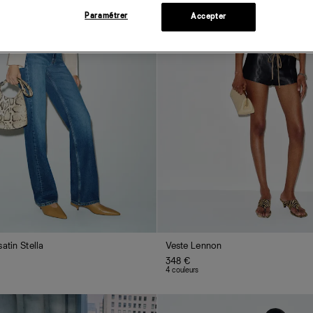
Paramétrer
Accepter
atin Stella
Veste Lennon
348 €
4 couleurs