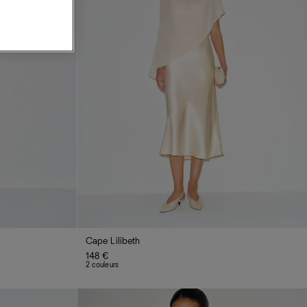
Cape Lilibeth
148 €
2 couleurs