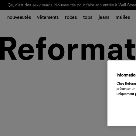
Ça, c'est des
sexy maths
.
Nouveautés
pour faire son entrée à Wall Stree
Notre Bilan Responsable 2025 est ici.
Lisez-le
.
nouveautés
vêtements
robes
tops
jeans
mailles
Information
Chez Reforma
présenter un 
uniquement p