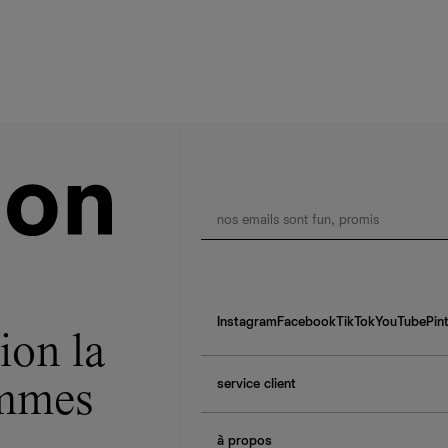
Instagram
Facebook
TikTok
YouTube
Pin
ion la
service client
ommes
f.a.q.
à propos