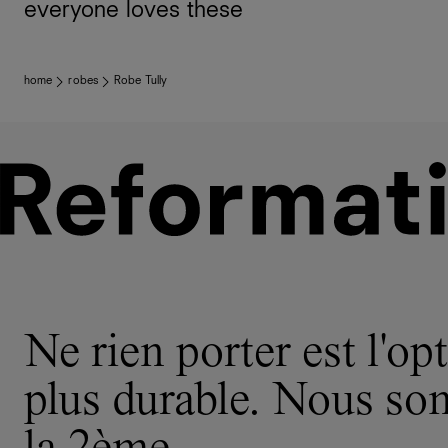
everyone loves these
home
robes
Robe Tully
Ne rien porter est l'opt
plus durable. Nous s