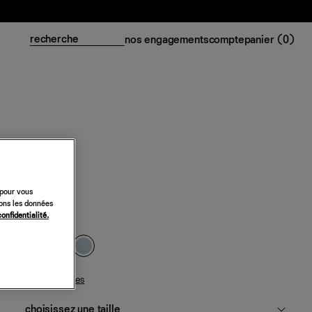
nos engagements
compte
panier (
0
)
Robe Tully
 pour vous
218 €
sons les données
confidentialité.
minéral
guide des tailles
choisissez une taille