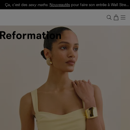
Ça, c'est des
sexy maths
.
Nouveautés
pour faire son entrée à Wall Street.
Notre Bilan Responsable 2025 est ici.
Lisez-le
.