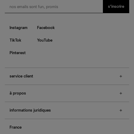
s’inscrire
Instagram
Facebook
TikTok
YouTube
Pinterest
service client
f.a.q.
à propos
contactez-nous
guide des tailles
à propos de Ref
e-cartes cadeaux
informations juridiques
boutiques
retours et échanges
investisseurs
confidentialité
rechercher une commande
nous rejoindre
France
plan du site
se connecter
programme d'affiliation