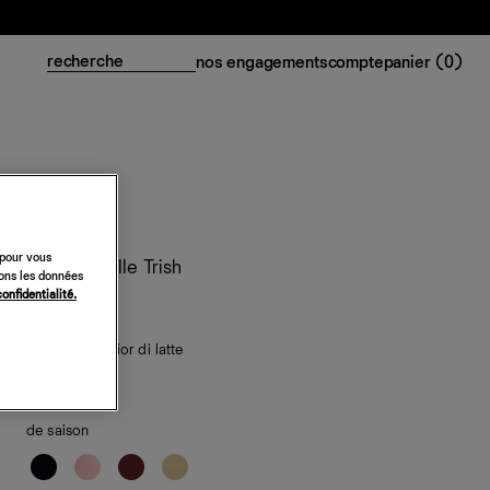
nos engagements
compte
panier (
0
)
 pour vous
Top en maille Trish
sons les données
confidentialité.
98 €
classiques
— fior di latte
de saison