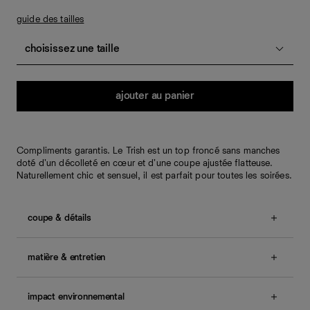
guide des tailles
choisissez une taille
Quantité
ajouter au panier
Compliments garantis. Le Trish est un top froncé sans manches
doté d'un décolleté en cœur et d'une coupe ajustée flatteuse.
Naturellement chic et sensuel, il est parfait pour toutes les soirées.
coupe & détails
Coupe entièrement ajustée.
Nos clientes nous
indiquent que ce modèle taille normalement.
matière & entretien
Le mannequin porte une taille XS et mesure 177.8cm,
58.4cm taille, 90.2cm bassin, 82.5cm buste.
Le Cotton Cinch est un tissu stretch doux et léger,
Également disponible en
tailles 1X – 3X
.
composé de 88 % de coton biologique et 12 %
impact environnemental
d’élasthanne. Lavage à froid et séchage à plat.