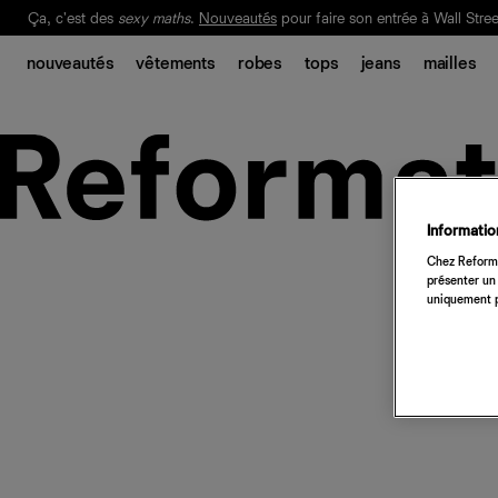
Ça, c'est des
sexy maths
.
Nouveautés
pour faire son entrée à Wall Stree
Notre Bilan Responsable 2025 est ici.
Lisez-le
.
nouveautés
vêtements
robes
tops
jeans
mailles
Information
Chez Reforma
présenter un 
uniquement p