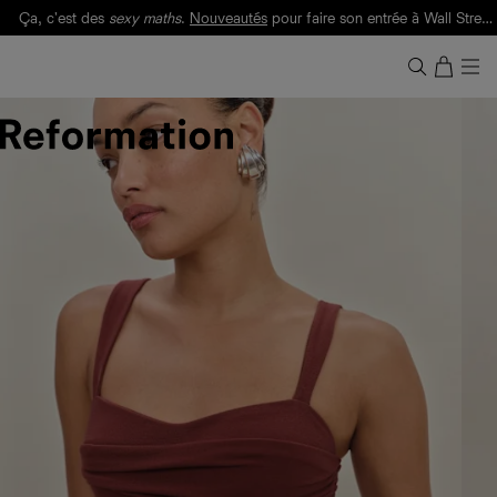
Ça, c'est des
sexy maths
.
Nouveautés
pour faire son entrée à Wall Street.
Notre Bilan Responsable 2025 est ici.
Lisez-le
.