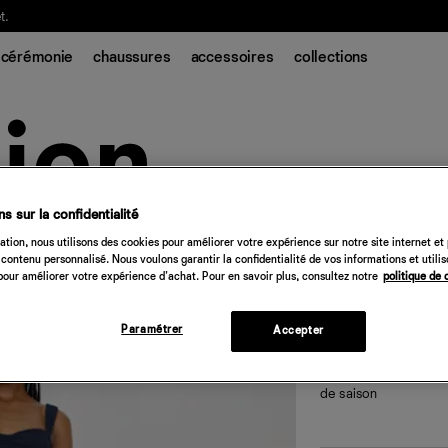
t.
cérémonie
chaussures
accessoires
collections
s sur la confidentialité
Top en maille Tri
tion, nous utilisons des cookies pour améliorer votre expérience sur notre site internet et
contenu personnalisé. Nous voulons garantir la confidentialité de vos informations et utili
our améliorer votre expérience d'achat. Pour en savoir plus, consultez notre
politique de 
98 €
classiques
— bleu nui
Paramétrer
Accepter
de saison