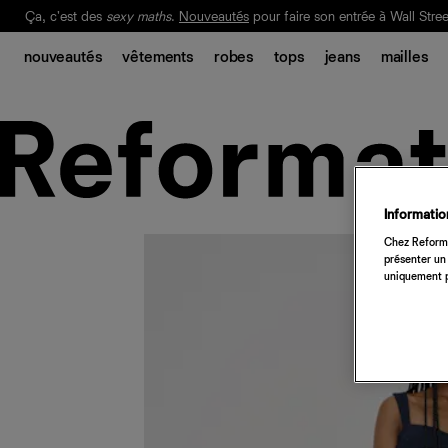
Ça, c'est des
sexy maths
.
Nouveautés
pour faire son entrée à Wall Stree
Notre Bilan Responsable 2025 est ici.
Lisez-le
.
nouveautés
vêtements
robes
tops
jeans
mailles
Information
Chez Reforma
présenter un 
uniquement p