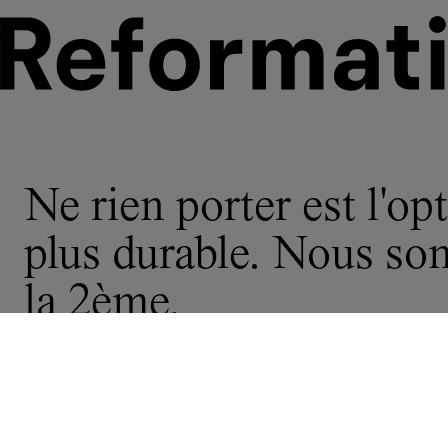
Ne rien porter est l'opt
plus durable. Nous s
la 2ème.
© 2026 Reformation
politique de
ne partagez pas
Déclaration sur l’esclavage moderne e
confidentialité
confidentialité Californie
mes infos
la chaîne d’approvisionnement