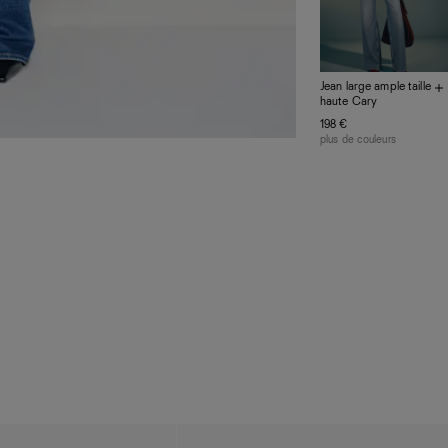
des ateliers pa
Ensemble, nous
la réduction d
Jean large ample taille
haute Cary
198 €
plus de couleurs