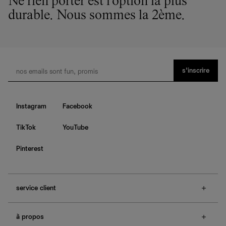
Ne rien porter est l'option la plus
durable. Nous sommes la 2ème.
s’inscrire
Instagram
Facebook
TikTok
YouTube
Pinterest
service client
f.a.q.
à propos
contactez-nous