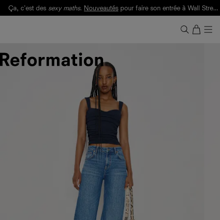
Ça, c'est des
sexy maths
.
Nouveautés
pour faire son entrée à Wall Street.
Notre Bilan Responsable 2025 est ici.
Lisez-le
.