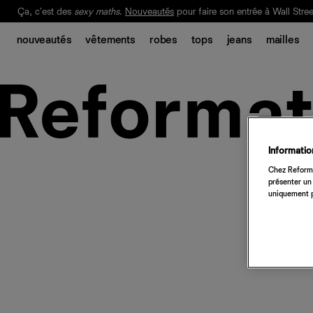
Ça, c'est des
sexy maths
.
Nouveautés
pour faire son entrée à Wall Stree
Notre Bilan Responsable 2025 est ici.
Lisez-le
.
nouveautés
vêtements
robes
tops
jeans
mailles
Information
Chez Reforma
présenter un 
uniquement p