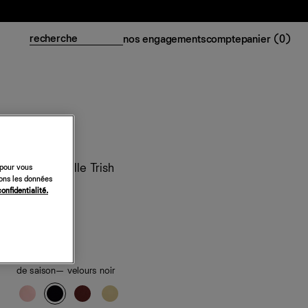
nos engagements
compte
panier (
0
)
Top en maille Trish
 pour vous
sons les données
118 €
confidentialité.
classiques
de saison
— velours noir