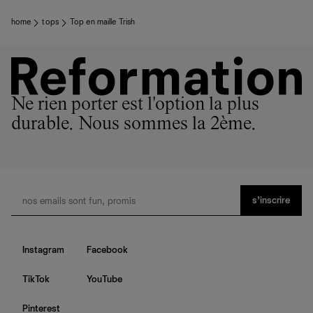
Quand ils ne sont pas réalisés dans notre manufacture de
Los Angeles, nos vêtements sont confectionnés par des
home
tops
Top en maille Trish
ateliers partenaires qui partagent notre vision. Ensemble,
nous privilégions le bien-être des équipes et la réduction
de notre empreinte environnementale.
Ne rien porter est l'option la plus
durable. Nous sommes la 2ème.
s’inscrire
Instagram
Facebook
TikTok
YouTube
Pinterest