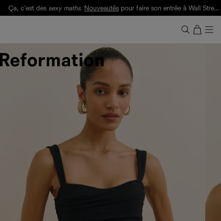
Ça, c'est des
sexy maths
.
Nouveautés
pour faire son entrée à Wall Street.
Notre Bilan Responsable 2025 est ici.
Lisez-le
.