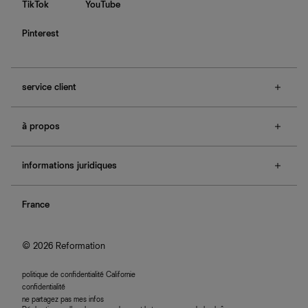
TikTok
YouTube
Pinterest
service client
f.a.q.
à propos
contactez-nous
guide des tailles
à propos de Ref
e-cartes cadeaux
informations juridiques
boutiques
retours et échanges
investisseurs
confidentialité
rechercher une commande
nous rejoindre
France
plan du site
se connecter
programme d'affiliation
accessibilité
© 2026 Reformation
politique de confidentialité Californie
confidentialité
ne partagez pas mes infos