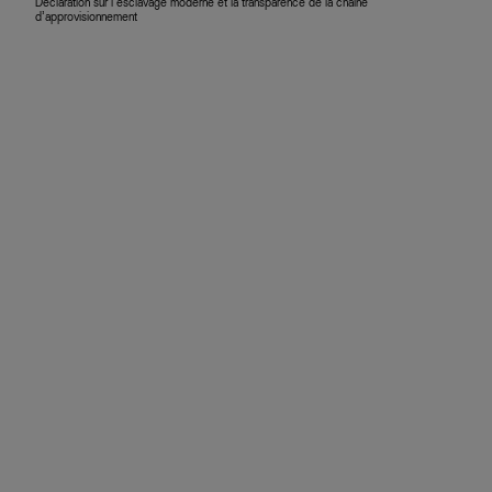
Déclaration sur l’esclavage moderne et la transparence de la chaîne
d’approvisionnement