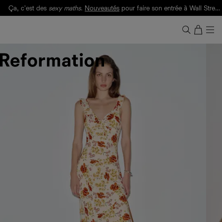
Ça, c'est des
sexy maths
.
Nouveautés
pour faire son entrée à Wall Street.
Notre Bilan Responsable 2025 est ici.
Lisez-le
.