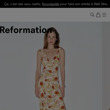
Ça, c'est des
sexy maths
.
Nouveautés
pour faire son entrée à Wall Street.
Notre Bilan Responsable 2025 est ici.
Lisez-le
.