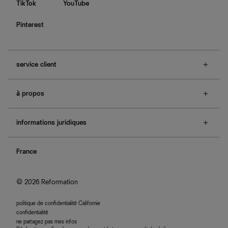
TikTok
YouTube
Pinterest
service client
f.a.q.
à propos
contactez-nous
guide des tailles
à propos de Ref
e-cartes cadeaux
informations juridiques
boutiques
retours et échanges
investisseurs
confidentialité
rechercher une commande
nous rejoindre
France
plan du site
se connecter
programme d'affiliation
accessibilité
© 2026 Reformation
politique de confidentialité Californie
confidentialité
ne partagez pas mes infos