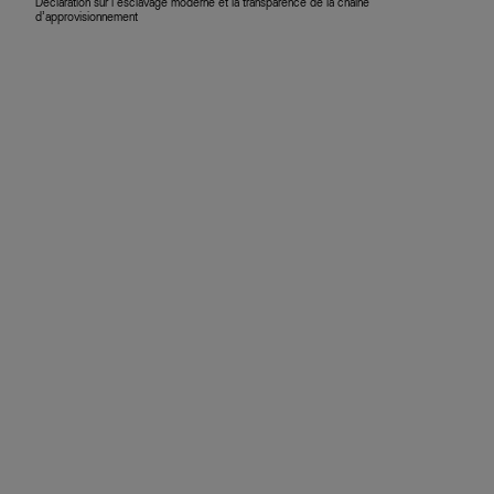
Déclaration sur l’esclavage moderne et la transparence de la chaîne
d’approvisionnement