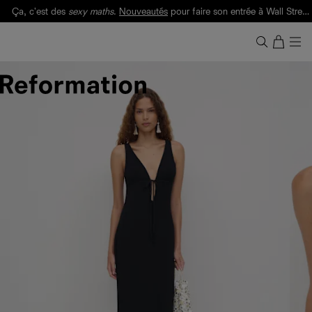
Ça, c'est des
sexy maths
.
Nouveautés
pour faire son entrée à Wall Street.
Notre Bilan Responsable 2025 est ici.
Lisez-le
.